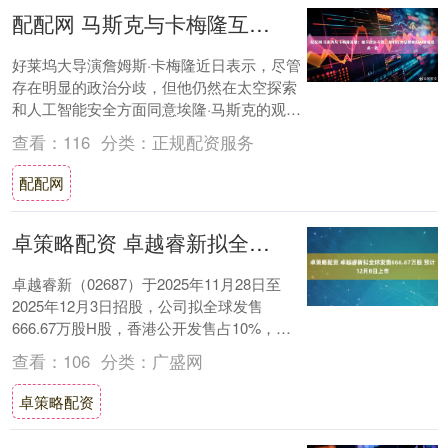
配配网 马斯克与卡梅隆互赞：撇开政治不谈，我们在太空探索和AI领域观点一致
好莱坞大导演詹姆斯·卡梅隆近日表示，尽管
存在明显的政治分歧，但他仍然在太空探索
和人工智能安全方面同意埃隆·马斯克的观
点。 在一次播客采访中，这位自由派导演赞
查看：
116
分类：
正规配资服务
扬了....
配配网
卓策略配资 卓越睿新拟全球发售666.67万股 预计12月8日上市
卓越睿新（02687）于2025年11月28日至
2025年12月3日招股，公司拟全球发售
666.67万股H股，香港公开发售占10%，国
际发售占90%（可予重新分....
查看：
106
分类：
广盛网
卓策略配资