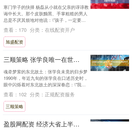
寒门学子的抉择 杨磊从小就在父亲的谆谆教
诲中长大。那个皮肤黝黑、手掌粗糙的男人
总是不厌其烦地对他说：\"孩子，一定要好
好读书，将来才能光宗耀祖。\"年幼的杨磊
查看：
170
分类：
在线配资开户
却....
旭盛配资
三顺策略 张学良唯一在世儿子，64岁首次回东北，特意学中文令人动容
魂牵梦萦的东北故土：张学良未竟的归乡梦
1990年，年近九旬的张学良在口述历史时，
眼中闪烁着对东北故土的深深眷恋：\"我定
要在合适的时机回东北老家看看。\"这句....
查看：
102
分类：
正规配资服务
三顺策略
盈股网配资 经济大省上半年增速，湖北第一、浙江第二