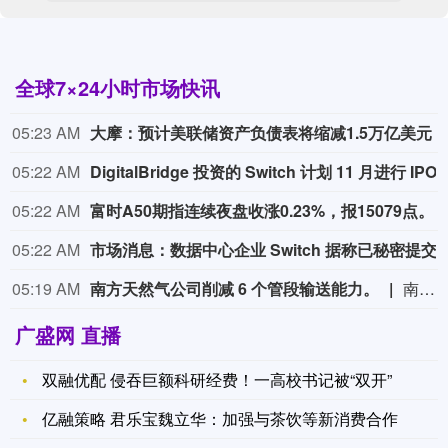
全球7×24小时市场快讯
05:23 AM
大摩：预计美联储资产负债表将缩减1.5万亿美元
05:22 AM
DigitalBridge 投资的 Switch 计
05:22 AM
富时A50期指连续夜盘收涨0.23%，报15079点。
05:22 AM
市场消息：数
05:19 AM
南方天然气公司削减 6 个管段输送能力。
南方天然气公司削减 6 个管段输送能力。
广盛网 直播
双融优配 侵吞巨额科研经费！一高校书记被“双开”
亿融策略 君乐宝魏立华：加强与茶饮等新消费合作