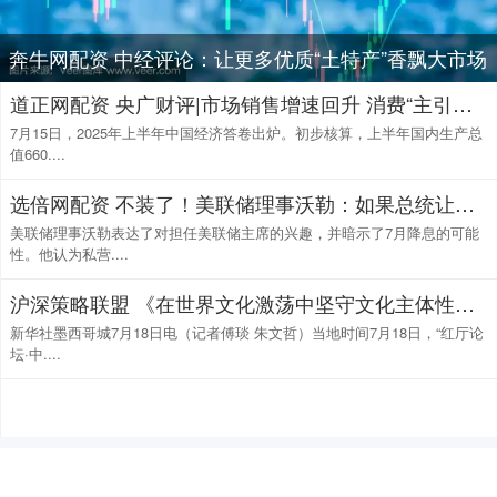
奔牛网配资 中经评论：让更多优质“土特产”香飘大市场
道正网配资 央广财评|市场销售增速回升 消费“主引擎”燃动经济活力_大皖新闻 | 安徽网
7月15日，2025年上半年中国经济答卷出炉。初步核算，上半年国内生产总
值660....
选倍网配资 不装了！美联储理事沃勒：如果总统让我担任美联储主席，我会答应 降息立场坚定
美联储理事沃勒表达了对担任美联储主席的兴趣，并暗示了7月降息的可能
性。他认为私营....
沪深策略联盟 《在世界文化激荡中坚守文化主体性——中国式现代化发展道路的精神基石》智库报告在墨西哥发布
新华社墨西哥城7月18日电（记者傅琰 朱文哲）当地时间7月18日，“红厅论
坛·中....