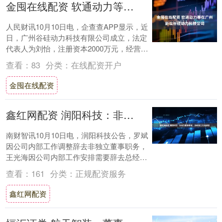
金囤在线配资 软通动力等在广州新设谷硅动力科技公司
人民财讯10月10日电，企查查APP显示，近
日，广州谷硅动力科技有限公司成立，法定
代表人为刘怡，注册资本2000万元，经营范
围包括人工智能应用软件开发、软件开发....
查看：
83
分类：
在线配资开户
金囤在线配资
鑫红网配资 润阳科技：非独立董事罗斌、总经理王光海辞职
南财智讯10月10日电，润阳科技公告，罗斌
因公司内部工作调整辞去非独立董事职务，
王光海因公司内部工作安排需要辞去总经理
及法定代表人职务。二人均将继续在公司担
查看：
161
分类：
正规配资服务
任其....
鑫红网配资