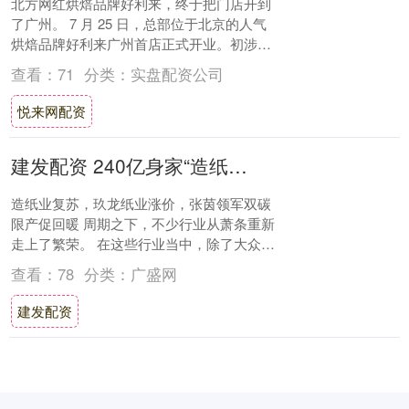
北方网红烘焙品牌好利来，终于把门店开到
了广州。 7 月 25 日，总部位于北京的人气
烘焙品牌好利来广州首店正式开业。初涉广
州市场，好利来采取了双首店模式，门店
查看：
71
分类：
实盘配资公司
分....
悦来网配资
建发配资 240亿身家“造纸女王”，要“翻身”了
造纸业复苏，玖龙纸业涨价，张茵领军双碳
限产促回暖 周期之下，不少行业从萧条重新
走上了繁荣。 在这些行业当中，除了大众最
为关心的生猪养殖、创新药、光伏等热门行
查看：
78
分类：
广盛网
业，....
建发配资