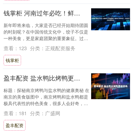
钱掌柜 河南过年必吃！鲜嫩多汁不油腻的萝卜猪肉饺子调馅秘方，包水饺蒸饺煎饺都巨香！
新年即将来临，大家是否已经开始期待团圆
的时刻呢？在中国传统文化中，饺子不仅是
一种美食，更是家庭团聚的重要象征。过年
时，热气腾腾的饺子总能让人倍感温馨与幸
查看：
123
分类：
正规配资服务
福。你是....
钱掌柜
盈丰配资 盐水鸭比烤鸭更健康吗
标题：探秘南京烤鸭与盐水鸭的健康奥秘 在
南京的美食版图中，南京烤鸭和盐水鸭都是
极具代表性的特色美食，很多人会好奇，盐
水鸭是不是比烤鸭更健康呢？下面我们从多
查看：
181
分类：
广盛网
个方面....
盈丰配资