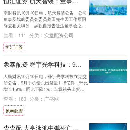
恒汇证券 航天智装：董事及战略委员会委员蔡田辞职
南财智讯10月10日电，航天智装公告，公司
董事及战略委员会委员蔡田先生因工作原因
辞去相关职务，辞职自报告送达董事会之日
起生效。公司董事会对蔡田先生在任期间的
查看：
111
分类：
实盘配资公司
贡献....
恒汇证券
象泰配资 舜宇光学科技：9月手机镜头出货量环比增长1.9%
人民财讯10月10日电，舜宇光学科技在港交
所公告，9月手机镜头出货量1.18亿件，环比
增长1.9%，同比下降1%；车载镜头出货量
1166万件，环比增长15.8%....
查看：
180
分类：
广盛网
象泰配资
查查配 大亨泳池中弹死亡，成俄罗斯第6位神秘离世富豪，又与天然气有关