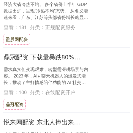
经济大省冷热不均。 多个省份上半年 GDP
数据出炉，呈现"冷热不均"态势。 从名义增
速来看，广东、江苏等头部省份增长略显乏
力；浙江、湖北、湖南、福建等腰部省份....
查看：
181
分类：
正规配资服务
盈股网配资
鼎冠配资 下载量暴跌80%，AI社交终于涨不动了
需求真实但变现艰难，转型需深耕场景与内
容。 2023 年，AI+ 聊天机器人的爆发式增
长，推动了主打情感陪伴功能的 AI 社交应
用崛起。 然而，经历了 2024....
查看：
100
分类：
在线配资开户
鼎冠配资
悦来网配资 东北人捧出来的网红蛋糕南下，好利来广州首店开业