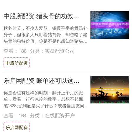
中股所配资 猪头骨的功效与作用及禁忌，选对食材养生更省心！
秋冬时节，不少人爱熬一锅暖乎乎的骨汤补
身子，但很多人只盯着猪筒骨，却忽略了猪
头骨的独特价值。你是不是也想知道猪头骨
到底有哪些功效，食用时要注意什么，又该
查看：
186
分类：
实盘配资公司
怎么选到....
中股所配资
乐启网配资 账单还可以这样分，太好用了吧！
你是否也有这样的时刻：翻开上个月的账
单，看着一行行冰冷的数字，却想不起那
笔“328元”到底是买了什么？或者当朋友问
起“那家你推荐的餐厅叫什么”，你只能模糊
查看：
164
分类：
在线配资开户
地记得....
乐启网配资