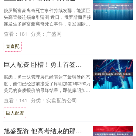
俄罗斯富豪离奇死亡事件持续发酵，能源巨
头高管接连殒命引猜测 近日，俄罗斯商界接
连发生多起富豪离奇死亡事件，引发国际社
会广泛关注。据英国《太阳报》7月5日报
查看：
161
分类：
广盛网
道，6....
查查配
巨人配资 卧槽！勇士首签！2年1170万！死亡五老啊！
据悉，勇士队管理层已经表达了最强硬的态
度，他们已经提前接受了库明加签1年790万
美元的资质报价的最坏结果，即使库明加明
夏以完全自由球员身份离开，也不会让步和
查看：
141
分类：
实盘配资公司
妥协....
巨人配资
旭盛配资 他高考结束的那天，父亲也随之去世，一封遗书令他泪崩